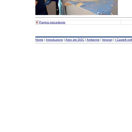
Pagina precedente
Home
|
Introduzione
|
Aree dei DOC
|
Ambiente
|
Itinerari
|
I Castelli nel