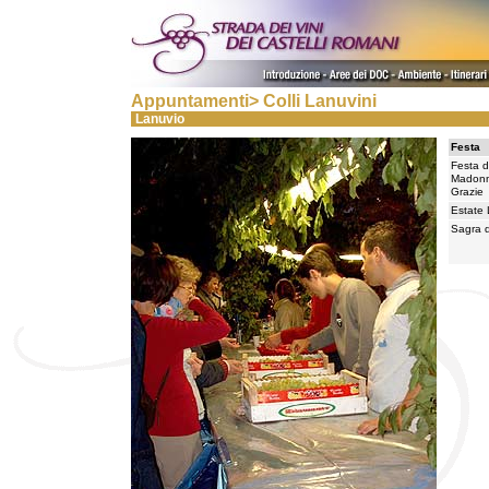
Appuntamenti> Colli Lanuvini
Lanuvio
Festa
Festa d
Madonn
Grazie
Estate
Sagra d